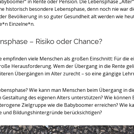
yboomer“ in Rente oder Pension. Die Lebensphase „Alter“, d
eine historisch besondere Lebensphase, denn noch nie war d
 der Bevölkerung in so guter Gesundheit alt werden wie heut
de*n Einzelne*n.
nsphase – Risiko oder Chance?
mpfinden viele Menschen als großen Einschnitt: Für die ein
große Herausforderung. Wem der Übergang in die Rente gel
eiteren Übergängen im Alter zurecht – so eine gängige Leh
ebensphase? Wie kann man Menschen beim Übergang in die 
en Gestaltung des eigenen Alters unterstützen? Wie können
terogene Zielgruppe wie die Babyboomer erreichen? Wie ka
ile und Bildungshintergründe berücksichtigen?